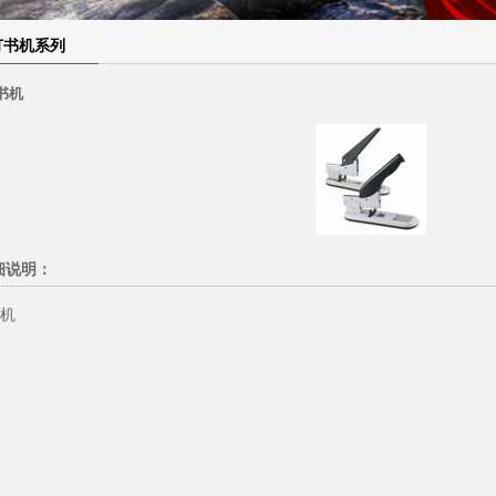
1
2
3
订书机系列
书机
细说明：
机