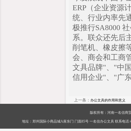
ERP（企业资源
统、行业内率先通过
极推行SA8000
系。联众还先后
削笔机、橡皮擦
会、商会和工商管
文具品牌"、"中
信用企业"、"广
上一条：
办公文具的作用和意义
版权所有：河南一名信商贸有限公司 Cop
地址：郑州国际小商品城A座东门 门面85号 一名信办公文具 联系电话:400-056-0089 传