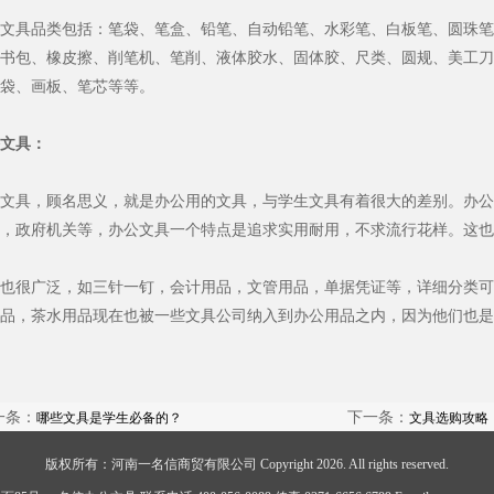
文具品类包括：笔袋、笔盒、铅笔、自动铅笔、水彩笔、白板笔、圆珠笔
书包、橡皮擦、削笔机、笔削、液体胶水、固体胶、尺类、圆规、美工刀
袋、画板、笔芯等等。
文具：
文具，顾名思义，就是办公用的文具，与学生文具有着很大的差别。办公
，政府机关等，办公文具一个特点是追求实用耐用，不求流行花样。这也
也很广泛，如三针一钉，会计用品，文管用品，单据凭证等，详细分类可
品，茶水用品现在也被一些文具公司纳入到办公用品之内，因为他们也是
一条：
下一条：
哪些文具是学生必备的？
文具选购攻略
版权所有：河南一名信商贸有限公司 Copyright 2026. All rights reserved.