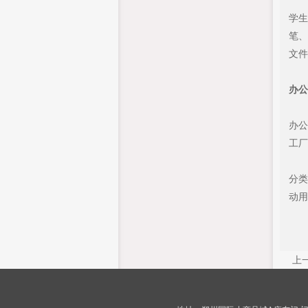
学生
笔、
文件
办公
办公
工厂
分类
动用
上