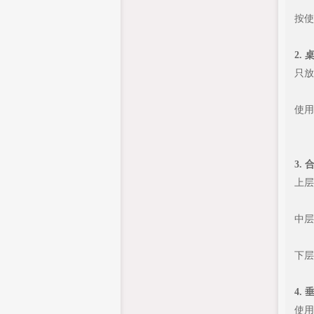
按使
2.
只放
使用
3.
上层
中层
下层
4.
使用