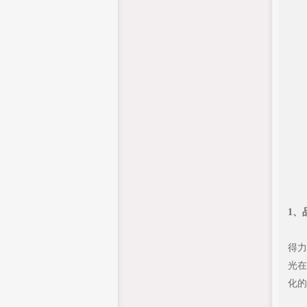
1、
得力
光在
化的