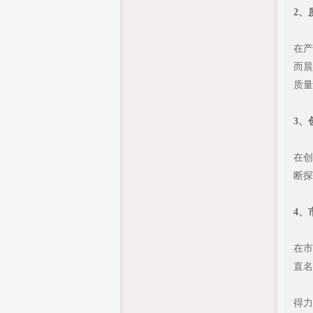
2、
在产
而晨
质量
3、
在创
断探
4、
在市
直名
得力